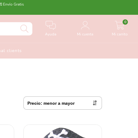
💌 Envío Gratis
0
Ayuda
Mi cuenta
Mi carrito
nal clients