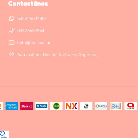
Contactános
543425532954
03425532954
hola@feri.com.ar
San José del Rincón, Santa Fe, Argentina.