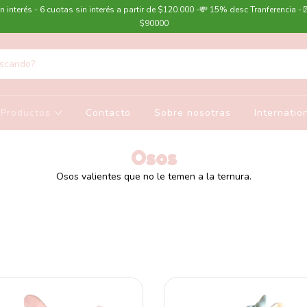
n interés - 6 cuotas sin interés a partir de $120.000 -💸 15% desc Tranferencia - 
$90000
Productos
Contacto
Sobre nosotras
Internatio
Osos
Osos valientes que no le temen a la ternura.