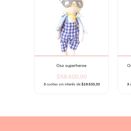
Oso superheroe
O
$58.600,00
3
cuotas sin interés de
$19.533,33
3