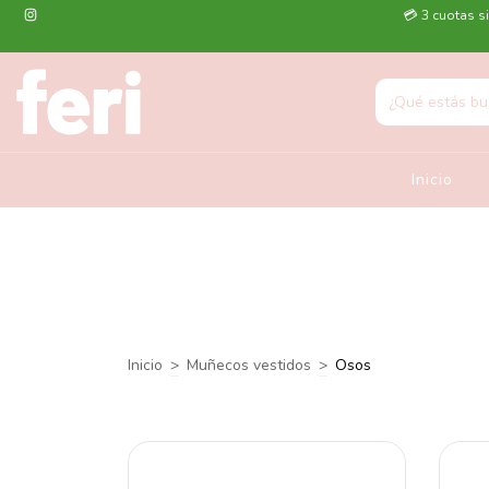
💳 3 cuotas si
Inicio
Inicio
>
Muñecos vestidos
>
Osos