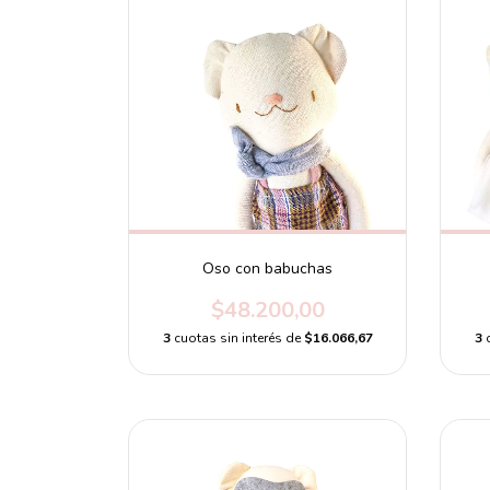
Oso con babuchas
$48.200,00
3
cuotas sin interés de
$16.066,67
3