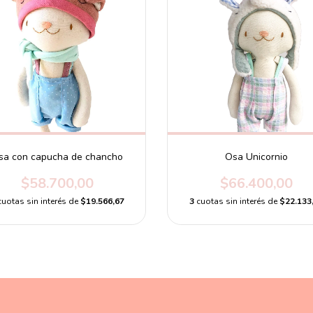
sa con capucha de chancho
Osa Unicornio
$58.700,00
$66.400,00
cuotas sin interés de
$19.566,67
3
cuotas sin interés de
$22.133