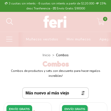
💳 3 cuotas sin interés - 6 cuotas sin interés a partir de $120.000 -💸 15%
desc Tranferencia - 💌 Envío Gratis $90000
0
Muñecos vestidos
Mini muñecos
Apego
Inicio
>
Combos
Combos
Combos de productos y sets con descuento para hacer regalos
increíbles!
ENVÍO GRATIS
ENVÍO GRATIS