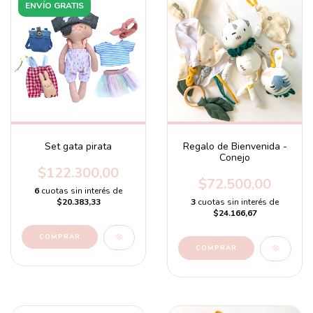
ENVÍO GRATIS
Set gata pirata
Regalo de Bienvenida -
Conejo
$122.300,00
$72.500,00
6
cuotas sin interés de
$20.383,33
3
cuotas sin interés de
$24.166,67