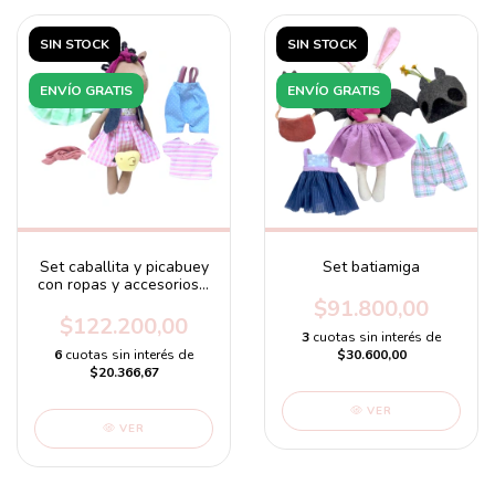
SIN STOCK
SIN STOCK
ENVÍO GRATIS
ENVÍO GRATIS
Set caballita y picabuey
Set batiamiga
con ropas y accesorios -
Para Belén
$91.800,00
$122.200,00
3
cuotas sin interés de
6
cuotas sin interés de
$30.600,00
$20.366,67
VER
VER