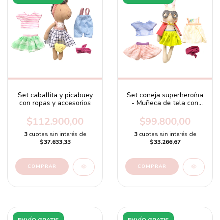
Set caballita y picabuey
Set coneja superheroína
con ropas y accesorios
- Muñeca de tela con
ropas y accesorios
$112.900,00
$99.800,00
3
cuotas sin interés de
3
cuotas sin interés de
$37.633,33
$33.266,67
ENVÍO GRATIS
ENVÍO GRATIS