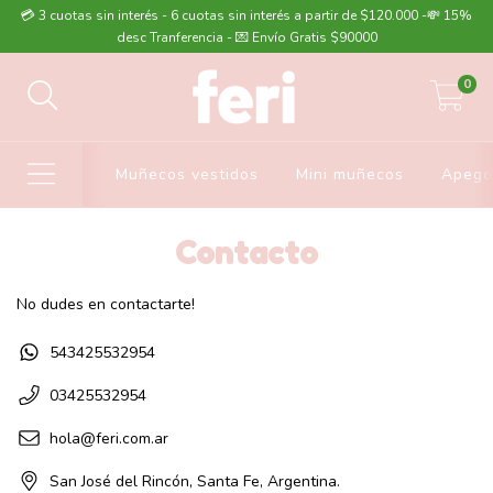
💳 3 cuotas sin interés - 6 cuotas sin interés a partir de $120.000 -💸 15%
desc Tranferencia - 💌 Envío Gratis $90000
0
Muñecos vestidos
Mini muñecos
Apego
Contacto
No dudes en contactarte!
543425532954
03425532954
hola@feri.com.ar
San José del Rincón, Santa Fe, Argentina.