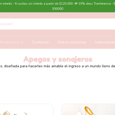
n interés - 6 cuotas sin interés a partir de $120.000 -💸 15% desc Tranferencia - 
$90000
Productos
Contacto
Sobre nosotras
Internatio
Apegos y sonajeros
s, diseñada para hacerles más amable el ingreso a un mundo lleno de