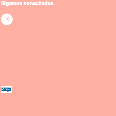
Sigamos conectados