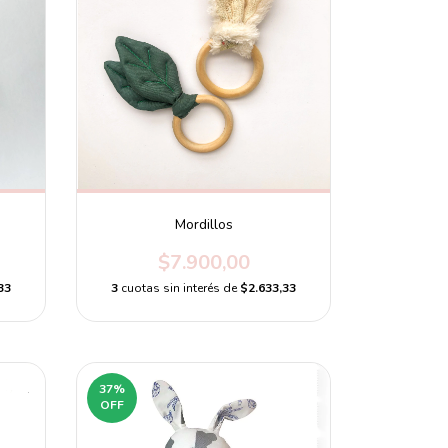
Mordillos
$7.900,00
33
3
cuotas sin interés de
$2.633,33
37
%
OFF