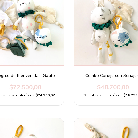
galo de Bienvenida - Gatito
Combo Conejo con Sonaje
$72.500,00
$48.700,00
cuotas sin interés de
$24.166,67
3
cuotas sin interés de
$16.233