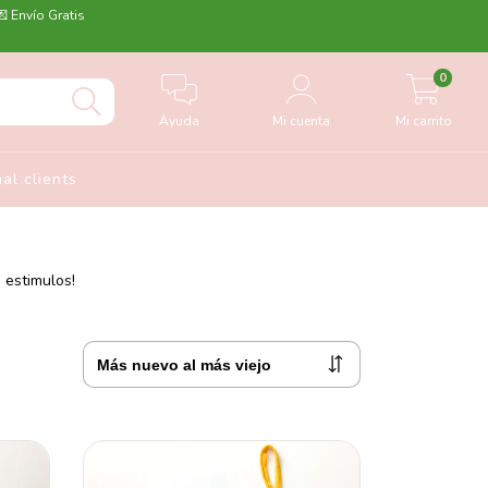
💌 Envío Gratis
0
Ayuda
Mi cuenta
Mi carrito
nal clients
 estimulos!