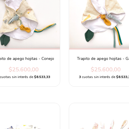
pito de apego hojitas - Conejo
Trapito de apego hojitas - G
$25.600,00
$25.600,00
cuotas sin interés de
$8.533,33
3
cuotas sin interés de
$8.533,