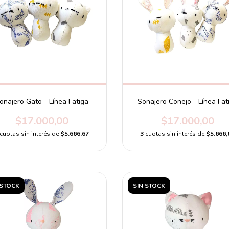
onajero Gato - Línea Fatiga
Sonajero Conejo - Línea Fat
$17.000,00
$17.000,00
cuotas sin interés de
$5.666,67
3
cuotas sin interés de
$5.666,
 STOCK
SIN STOCK